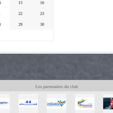
4
15
16
1
22
23
8
29
30
Les partenaires du club