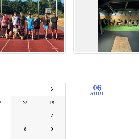
06
AOÛT
e
Sa
Di
1
2
8
9