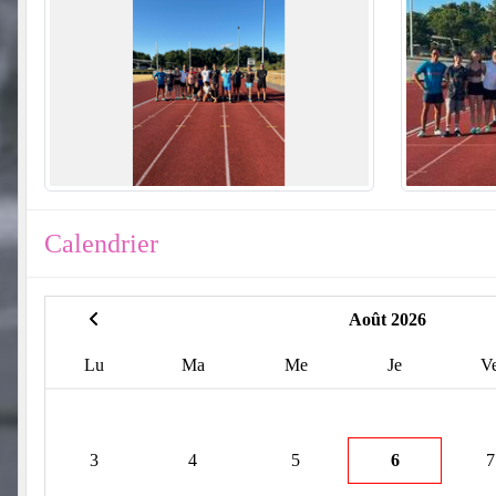
Calendrier
Août 2026
Lu
Ma
Me
Je
V
3
4
5
6
7