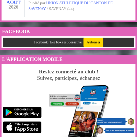
AOÛT
Publié par
UNION ATHLETIQUE DU CANTON DE
2026
SAVENAY
/ SAVENAY (44)
FACEBOOK
Facebook (like box) est désactivé.
Autoriser
L'APPLICATION MOBILE
Restez connecté au club !
Suivez, participez, échangez