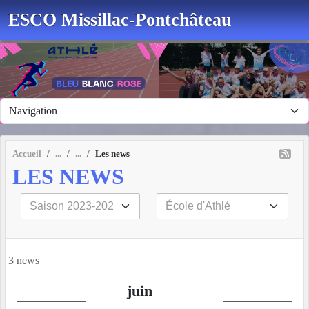
Panneau de gestion des cookies
ESCO Missillac-Pontchâteau
Accueil
Les news
LES NEWS
3 news
juin