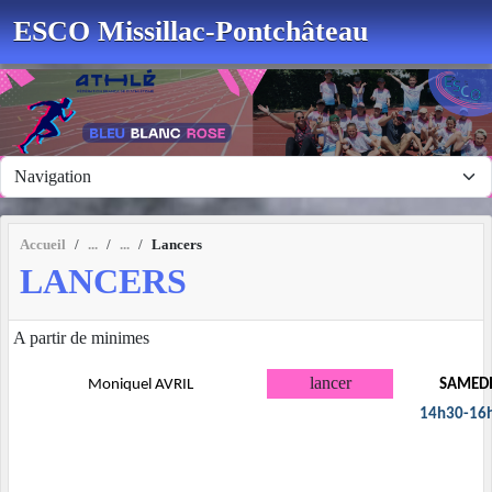
Panneau de gestion des cookies
ESCO Missillac-Pontchâteau
Accueil
Lancers
LANCERS
A partir de minimes
lancer
Moniquel AVRIL
SAMED
14h30-16