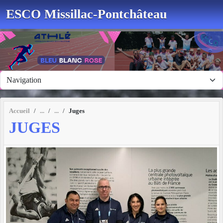
Panneau de gestion des cookies
ESCO Missillac-Pontchâteau
Accueil
Juges
JUGES