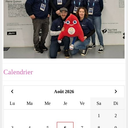
Calendrier
Août 2026
Lu
Ma
Me
Je
Ve
Sa
Di
1
2
3
4
5
6
7
8
9