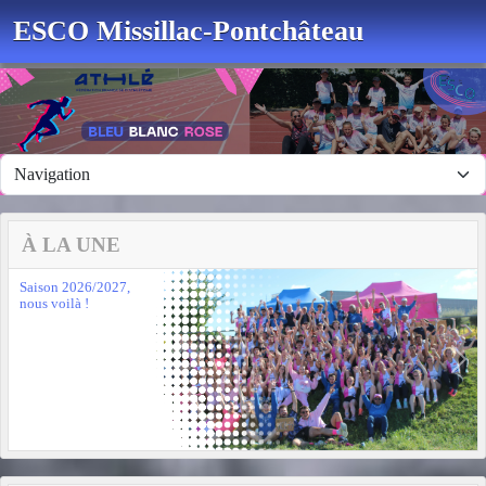
Panneau de gestion des cookies
ESCO Missillac-Pontchâteau
À LA UNE
Saison 2026/2027,
nous voilà !
Previous
Next