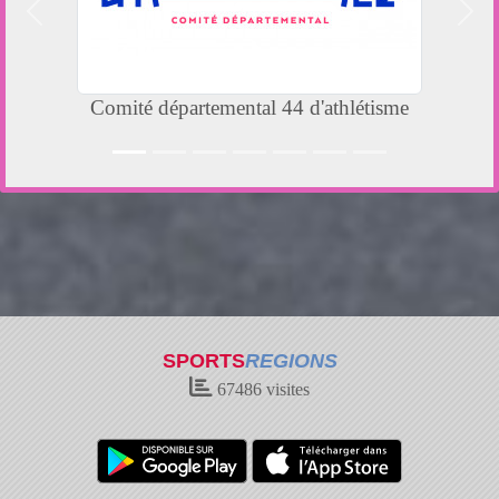
Précedent
Suiv
Comité départemental 44 d'athlétisme
L
SPORTS
REGIONS
67486
visites