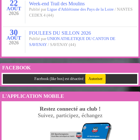
22
Week-end Trail des Moulins
AOÛT
Publié par
Ligue d'Athlétisme des Pays de la Loire
/ NANTES
2026
CEDEX 4 (44)
30
FOULEES DU SILLON 2026
AOÛT
Publié par
UNION ATHLETIQUE DU CANTON DE
2026
SAVENAY
/ SAVENAY (44)
FACEBOOK
Facebook (like box) est désactivé.
Autoriser
L'APPLICATION MOBILE
Restez connecté au club !
Suivez, participez, échangez