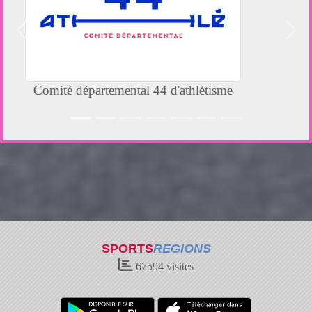
Précedent
Suiv
Initiatives-Coeur
SPORTS
REGIONS
67594
visites