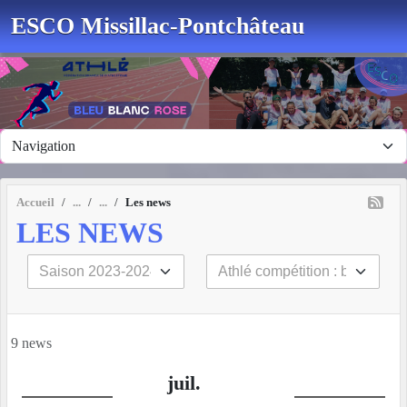
Panneau de gestion des cookies
ESCO Missillac-Pontchâteau
Accueil
Les news
LES NEWS
9 news
juil.