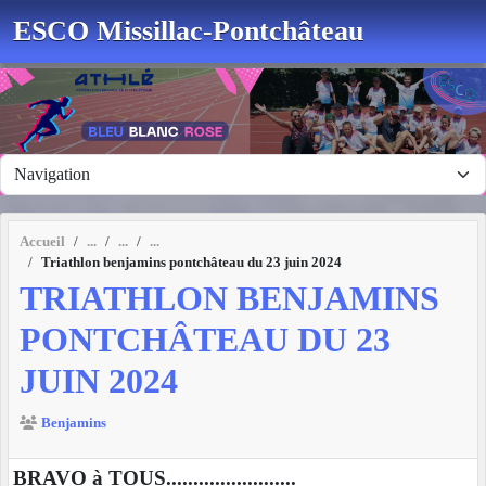
Panneau de gestion des cookies
ESCO Missillac-Pontchâteau
Accueil
Triathlon benjamins pontchâteau du 23 juin 2024
TRIATHLON BENJAMINS
PONTCHÂTEAU DU 23
JUIN 2024
Benjamins
BRAVO à TOUS........................