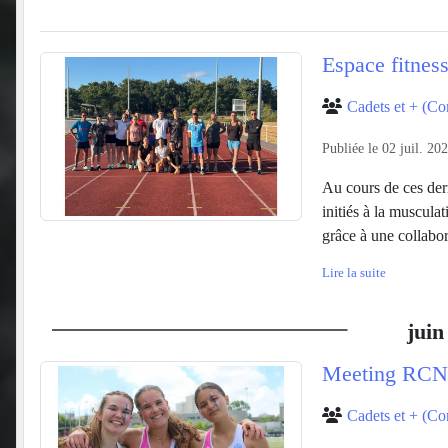
Espace fitne
Cadets et + (Co
Publiée le
02 juil. 20
Au cours de ces dern
initiés à la musculat
grâce à une collabor
Lire la suite
juin
Meeting RCN "L
Cadets et + (Co