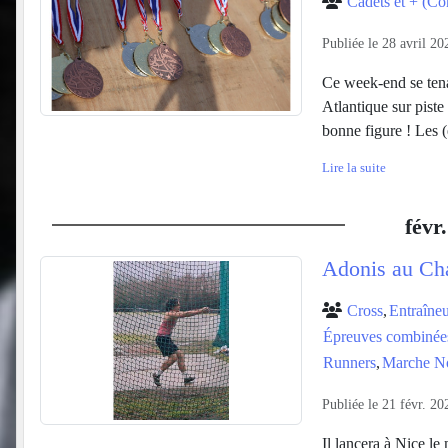
Cadets et + (Co
Publiée le
28 avril 20
Ce week-end se tena
Atlantique sur piste 
bonne figure ! Les (
Lire la suite
févr.
Adonis au Cha
Cross
Entraîneu
Épreuves combinée
Runners
Marche N
Publiée le
21 févr. 20
Il lancera à Nice le