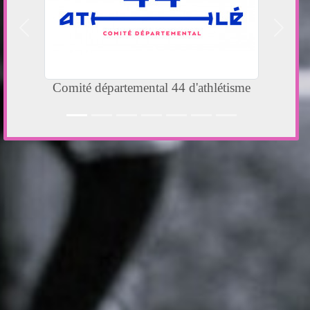
Précedent
Suivan
E.Leclerc - Pontchâteau