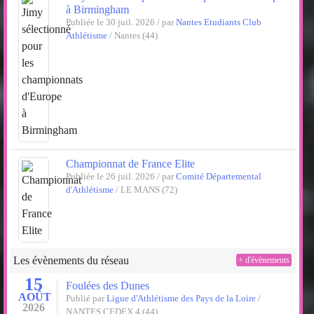
à Birmingham
Publiée le 30 juil. 2026 / par
Nantes Etudiants Club
Athlétisme
/ Nantes (44)
Championnat de France Elite
Publiée le 26 juil. 2026 / par
Comité Départemental
d'Athlétisme
/ LE MANS (72)
Les évènements du réseau
+ d'évènements
15
Foulées des Dunes
AOÛT
Publié par
Ligue d'Athlétisme des Pays de la Loire
/
2026
NANTES CEDEX 4 (44)