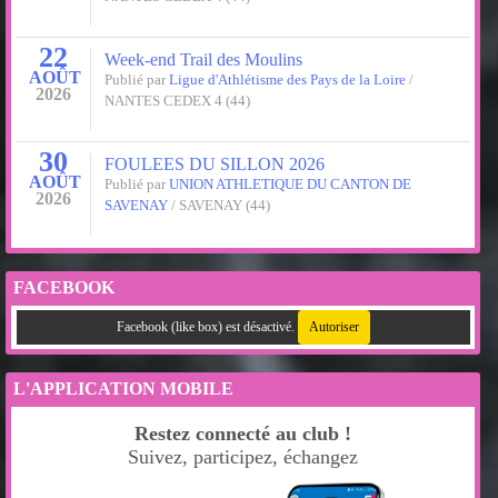
22
Week-end Trail des Moulins
AOÛT
Publié par
Ligue d'Athlétisme des Pays de la Loire
/
2026
NANTES CEDEX 4 (44)
30
FOULEES DU SILLON 2026
AOÛT
Publié par
UNION ATHLETIQUE DU CANTON DE
2026
SAVENAY
/ SAVENAY (44)
FACEBOOK
Facebook (like box) est désactivé.
Autoriser
L'APPLICATION MOBILE
Restez connecté au club !
Suivez, participez, échangez