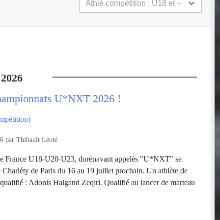
2026
hampionnats U*NXT 2026 !
mpétition)
26
par
Thibault Léoté
de France U18-U20-U23, dorénavant appelés "U*NXT" se
 Charléty de Paris du 16 au 19 juillet prochain. Un athlète de
t qualifié : Adonis Halgand Zeqiri. Qualifié au lancer de marteau