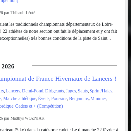
mpétition)
26
par
Thibault Léoté
ient les traditionnels championnats départementaux de Loire-
! 22 athlètes de notre section ont fait le déplacement et y ont fait
exceptionnelles) très bonnes conditions de la piste de Saint...
2026
mpionnat de France Hivernaux de Lancers !
rs
Lancers
Demi-Fond
Dirigeants
Juges
Sauts
Sprint/Haies
s
Marche athlétique
Éveils
Poussins
Benjamins
Minimes
ordique
Cadets et + (Compétition)
26
par
Matthys WOZNIAK
 marteau (5 kg) dans la catégorie cadet : Le dimanche 22 février à