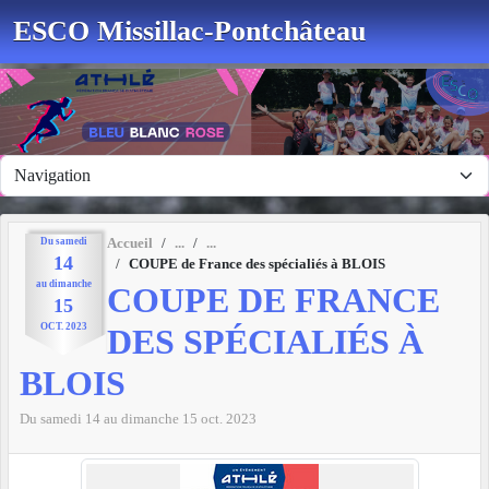
Panneau de gestion des cookies
ESCO Missillac-Pontchâteau
Du
samedi
Accueil
14
COUPE de France des spécialiés à BLOIS
au
dimanche
COUPE DE FRANCE
15
OCT.
2023
DES SPÉCIALIÉS À
BLOIS
Du
samedi
14
au
dimanche
15
oct.
2023