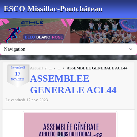
Panneau de gestion des cookies
ESCO Missillac-Pontchâteau
Le
vendredi
Accueil
ASSEMBLEE GENERALE ACL44
17
ASSEMBLEE
NOV.
2023
GENERALE ACL44
Le
vendredi
17
nov.
2023