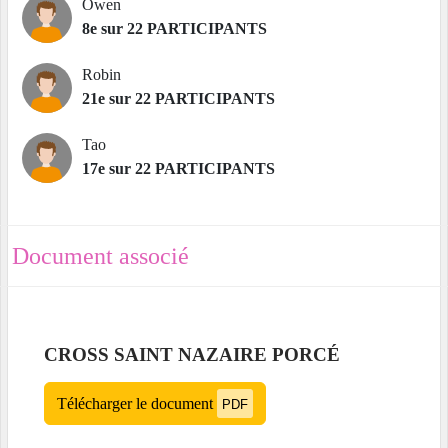
Owen
8e sur 22 PARTICIPANTS
Robin
21e sur 22 PARTICIPANTS
Tao
17e sur 22 PARTICIPANTS
Document associé
CROSS SAINT NAZAIRE PORCÉ
Télécharger le document
PDF