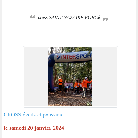
cross SAINT NAZAIRE PORCé
CROSS éveils et poussins
le samedi 20 janvier 2024