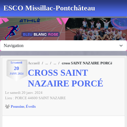
Panneau de gestion des cookies
ESCO Missillac-Pontchâteau
Le
samedi
Accueil
cross SAINT NAZAIRE PORCé
20
CROSS SAINT
JANV.
2024
NAZAIRE PORCÉ
Le
samedi
20
janv.
2024
Lieu :
PORCE
44600
SAINT NAZAIRE
Poussins
Éveils