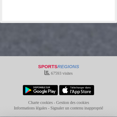
SPORTS
REGIONS
67593
visites
Charte cookies
Gestion des cookies
Informations légales
Signaler un contenu inapproprié