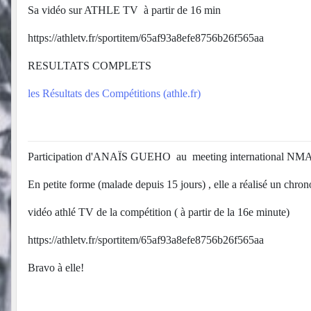
Sa vidéo sur ATHLE TV à partir de 16 min
https://athletv.fr/sportitem/65af93a8efe8756b26f565aa
RESULTATS COMPLETS
les Résultats des Compétitions (athle.fr)
Participation d'ANAÏS GUEHO au meeting international NMA (
En petite forme (malade depuis 15 jours) , elle a réalisé un chron
vidéo athlé TV de la compétition ( à partir de la 16e minute)
https://athletv.fr/sportitem/65af93a8efe8756b26f565aa
Bravo à elle!