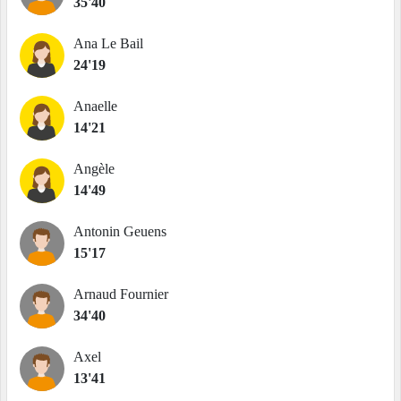
35'40
Ana Le Bail
24'19
Anaelle
14'21
Angèle
14'49
Antonin Geuens
15'17
Arnaud Fournier
34'40
Axel
13'41