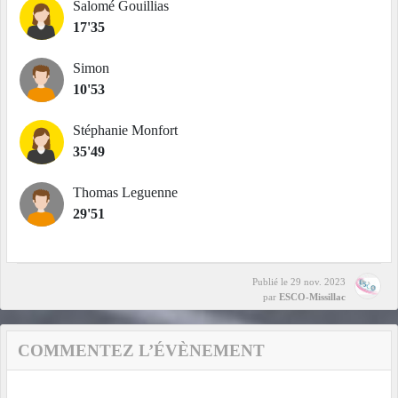
Salomé Gouillias
17'35
Simon
10'53
Stéphanie Monfort
35'49
Thomas Leguenne
29'51
Publié le
29 nov. 2023
par
ESCO-Missillac
COMMENTEZ L’ÉVÈNEMENT