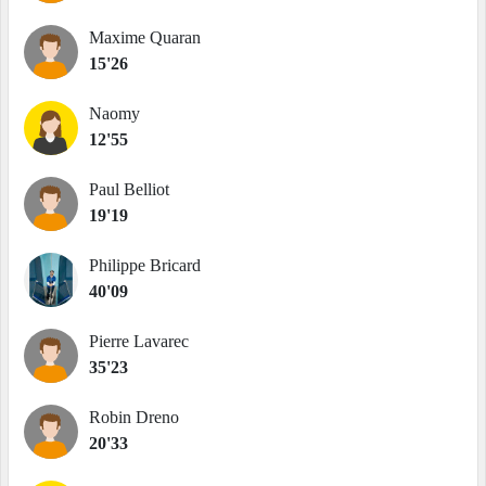
Maxime Quaran
15'26
Naomy
12'55
Paul Belliot
19'19
Philippe Bricard
40'09
Pierre Lavarec
35'23
Robin Dreno
20'33