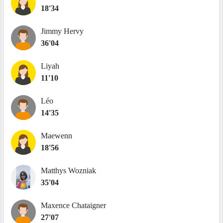
18'34
Jimmy Hervy
36'04
Liyah
11'10
Léo
14'35
Maewenn
18'56
Matthys Wozniak
35'04
Maxence Chataigner
27'07