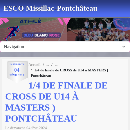
Panneau de gestion des cookies
ESCO Missillac-Pontchâteau
Le
dimanche
Accueil
04
1/4 de finale de CROSS de U14 à MASTERS )
Pontchâteau
FÉVR.
2024
1/4 DE FINALE DE
CROSS DE U14 À
MASTERS )
PONTCHÂTEAU
Le
dimanche
04
févr.
2024