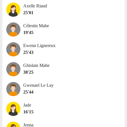
Axelle Riaud
25'01
Célestin Mahe
19'45
Ewenn Lignereux
25'43
Ghislain Mahe
38'25
Gwenael Le Lay
25'44
Jade
16'15
Jenna