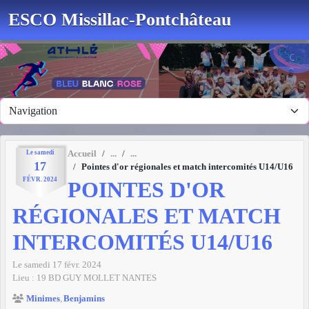
Panneau de gestion des cookies
ESCO Missillac-Pontchâteau
Le
samedi
Accueil
17
Pointes d'or régionales et match intercomités U14/U16
FÉVR.
2024
POINTES D'OR
RÉGIONALES ET MATCH
INTERCOMITÉS U14/U16
Le
samedi
17
févr.
2024
Lieu :
19 BD GUY MOLLET
NANTES
Minimes
Benjamins