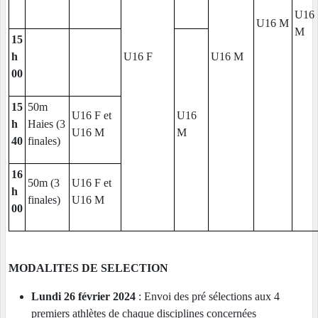
U16
U16 M
M
15
h
U16 F
U16 M
00
15
50m
U16 F et
U16
h
Haies (3
U16 M
M
40
finales)
16
50m (3
U16 F et
h
finales)
U16 M
00
MODALITES DE SELECTION
Lundi 26 février 2024
: Envoi des pré sélections aux 4
premiers athlètes de chaque disciplines concernées