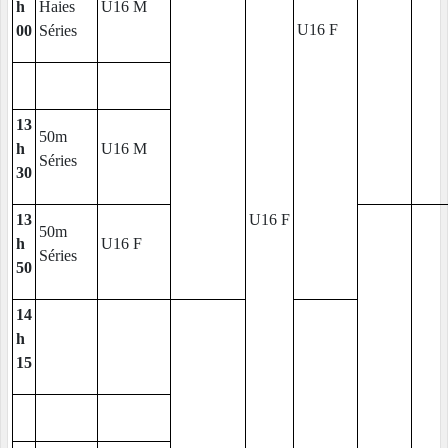
h
Haies
U16 M
U16 F
00
Séries
13
50m
h
U16 M
Séries
30
13
U16 F
50m
h
U16 F
Séries
50
14
h
15