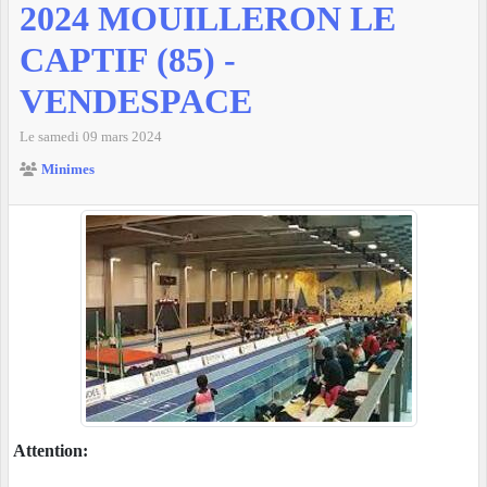
2024 MOUILLERON LE
CAPTIF (85) -
VENDESPACE
Le
samedi
09
mars
2024
Minimes
Attention: