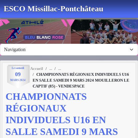
Panneau de gestion des cookies
ESCO Missillac-Pontchâteau
Le
samedi
Accueil
09
CHAMPIONNATS RÉGIONAUX INDIVIDUELS U16
EN SALLE SAMEDI 9 MARS 2024 MOUILLERON LE
MARS
2024
CAPTIF (85) - VENDESPACE
CHAMPIONNATS
RÉGIONAUX
INDIVIDUELS U16 EN
SALLE SAMEDI 9 MARS