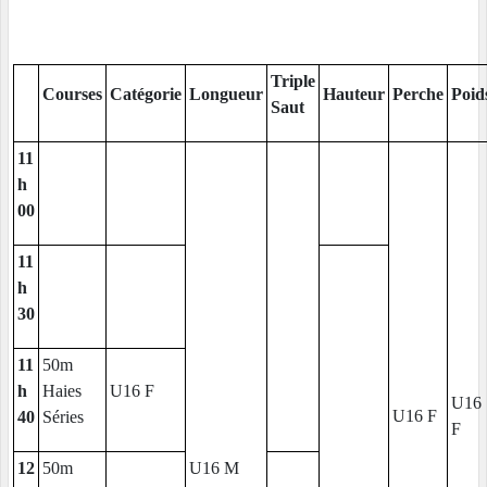
Triple
Courses
Catégorie
Longueur
Hauteur
Perche
Poid
Saut
11
h
00
11
h
30
11
50m
h
Haies
U16 F
U16
U16 F
40
Séries
F
12
50m
U16 M