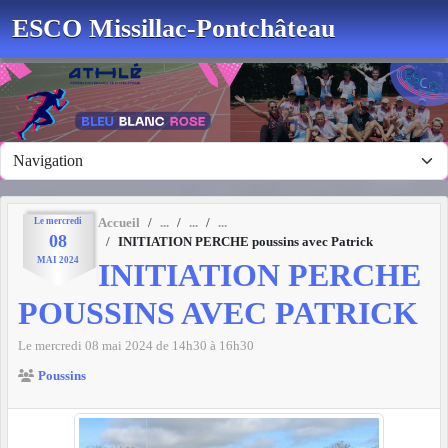
Panneau de gestion des cookies
ESCO Missillac-Pontchâteau
Le
mercredi
Accueil
08
INITIATION PERCHE poussins avec Patrick
MAI
2024
INITIATION PERCHE
POUSSINS AVEC PATRICK
Le
mercredi
08
mai
2024
de 14h30 à 16h30
Poussins