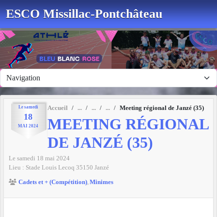
Panneau de gestion des cookies
ESCO Missillac-Pontchâteau
Le
samedi
Accueil
Meeting régional de Janzé (35)
18
MEETING RÉGIONAL
MAI
2024
DE JANZÉ (35)
Le
samedi
18
mai
2024
Lieu :
Stade Louis Lecoq
35150
Janzé
Cadets et + (Compétition)
Minimes