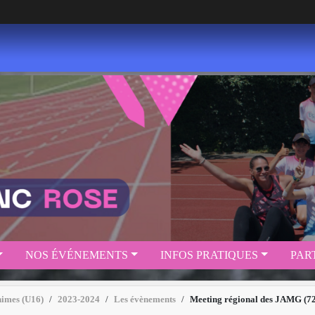
NOS ÉVÉNEMENTS
INFOS PRATIQUES
PAR
nimes (U16)
2023-2024
Les évènements
Meeting régional des JAMG (72