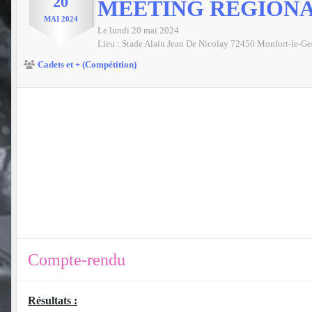
20
MEETING RÉGIONAL
MAI
2024
Le
lundi
20
mai
2024
Lieu :
Stade Alain Jean De Nicolay
72450
Monfort-le-Ge
Cadets et + (Compétition)
Compte-rendu
Résultats :