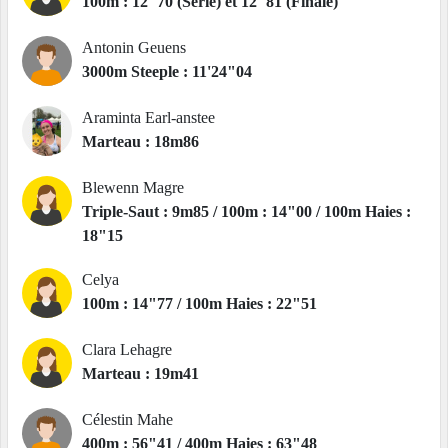
100m : 12"70 (Série) et 12"81 (Finale)
Antonin Geuens
3000m Steeple : 11'24"04
Araminta Earl-anstee
Marteau : 18m86
Blewenn Magre
Triple-Saut : 9m85 / 100m : 14"00 / 100m Haies :
18"15
Celya
100m : 14"77 / 100m Haies : 22"51
Clara Lehagre
Marteau : 19m41
Célestin Mahe
400m : 56"41 / 400m Haies : 63"48