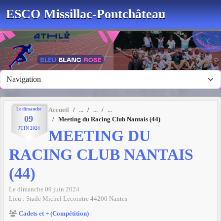
Panneau de gestion des cookies
ESCO Missillac-Pontchâteau
Le
dimanche
Accueil
09
Meeting du Racing Club Nantais (44)
JUIN
2024
MEETING DU
RACING CLUB NANTAIS
(44)
Le
dimanche
09
juin
2024
Lieu :
Stade Michel Lecointre
44200
Nantes
Cadets et + (Compétition)