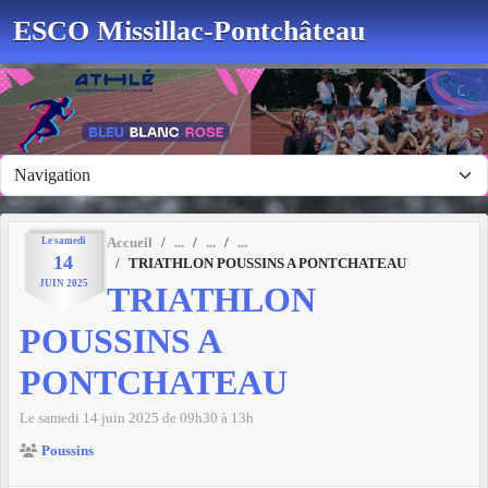
Panneau de gestion des cookies
ESCO Missillac-Pontchâteau
Le
samedi
Accueil
14
TRIATHLON POUSSINS A PONTCHATEAU
JUIN
2025
TRIATHLON
POUSSINS A
PONTCHATEAU
Le
samedi
14
juin
2025
de 09h30 à 13h
Poussins