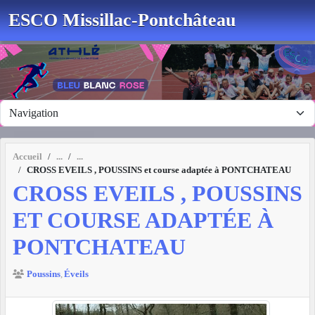
Panneau de gestion des cookies
ESCO Missillac-Pontchâteau
Accueil
CROSS EVEILS , POUSSINS et course adaptée à PONTCHATEAU
CROSS EVEILS , POUSSINS
ET COURSE ADAPTÉE À
PONTCHATEAU
Poussins
Éveils