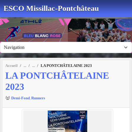
Panneau de gestion des cookies
ESCO Missillac-Pontchâteau
Accueil
LA PONTCHÂTELAINE 2023
LA PONTCHÂTELAINE
2023
Demi-Fond
Runners