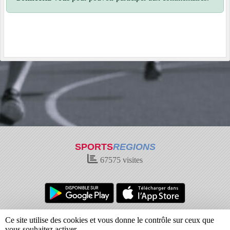
SPORTS
REGIONS
67575
visites
Charte cookies
Gestion des cookies
Ce site utilise des cookies et vous donne le contrôle sur ceux que
Informations légales
Signaler un contenu inapproprié
vous souhaitez activer