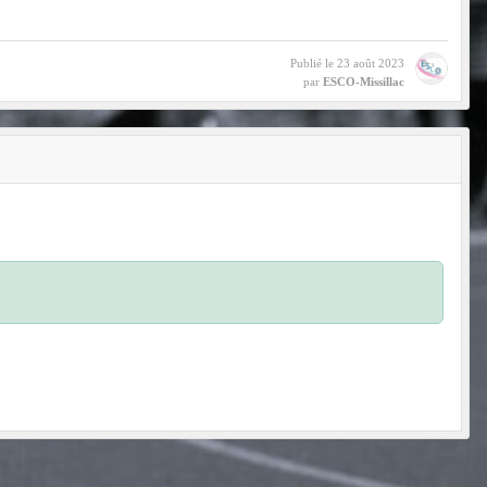
Publié le
23 août 2023
par
ESCO-Missillac