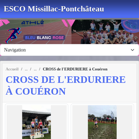
Panneau de gestion des cookies
ESCO Missillac-Pontchâteau
Accueil
CROSS de l'ERDURIERE à Couéron
CROSS DE L'ERDURIERE
À COUÉRON