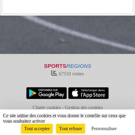
SPORTS
REGIONS
67510
visites
Charte cookies
Gestion des cookies
Informations légales
Signaler un contenu inapproprié
Ce site utilise des cookies et vous donne le contrôle sur ceux que
vous souhaitez activer
Tout accepter
Tout refuser
Personnaliser
Envie de participer ?
Connexion