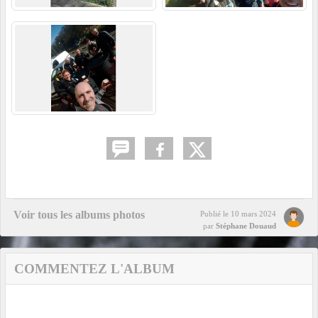
Voir tous les albums photos
Publié le
10 mars 2024
par
Stéphane Douaud
COMMENTEZ L'ALBUM