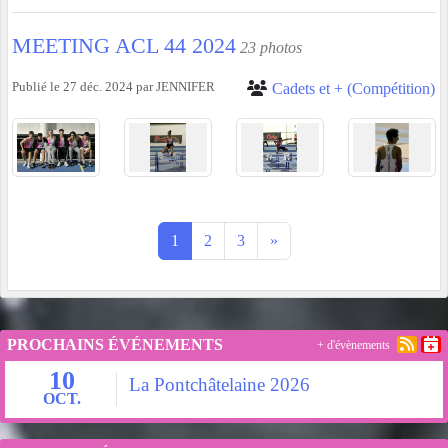
MEETING ACL 44 2024
23 photos
Publié le
27 déc. 2024
par
JENNIFER
Cadets et + (Compétition)
1
2
3
»
PROCHAINS ÉVÉNEMENTS
+ d'évènements
10
La Pontchâtelaine 2026
OCT.