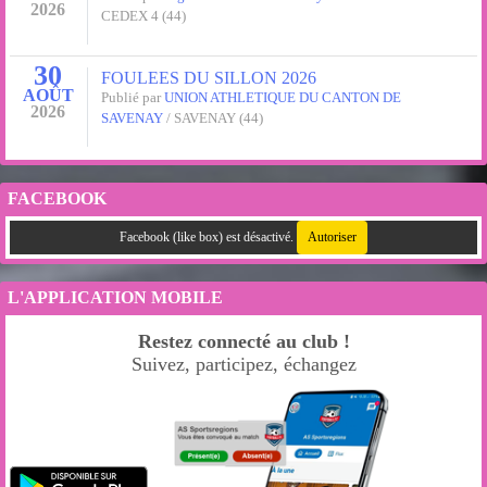
2026
CEDEX 4 (44)
30
FOULEES DU SILLON 2026
AOÛT
Publié par
UNION ATHLETIQUE DU CANTON DE
2026
SAVENAY
/ SAVENAY (44)
FACEBOOK
Facebook (like box) est désactivé.
Autoriser
L'APPLICATION MOBILE
Restez connecté au club !
Suivez, participez, échangez