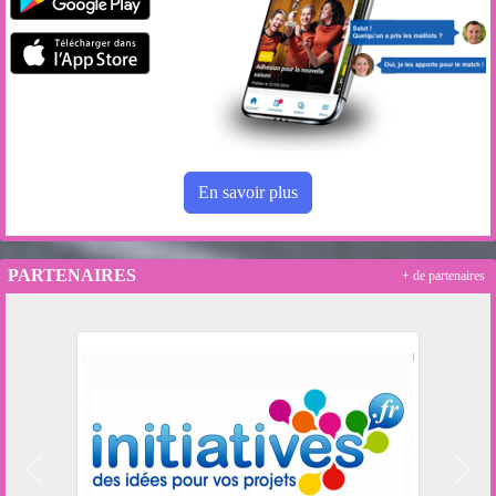
En savoir plus
PARTENAIRES
+ de partenaires
Précedent
Suiv