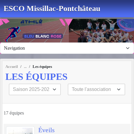
Panneau de gestion des cookies
ESCO Missillac-Pontchâteau
Accueil
Les équipes
LES ÉQUIPES
17 équipes
Éveils