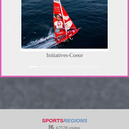
Précedent
Suiv
Initiatives-Coeur
L
SPORTS
REGIONS
67578
visites