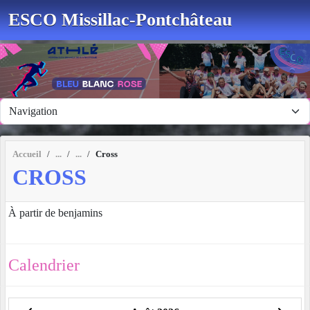
Panneau de gestion des cookies
ESCO Missillac-Pontchâteau
Accueil
Cross
CROSS
À partir de benjamins
Calendrier