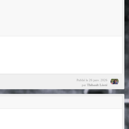
Publié le
26 janv. 2026
par
Thibault Léoté