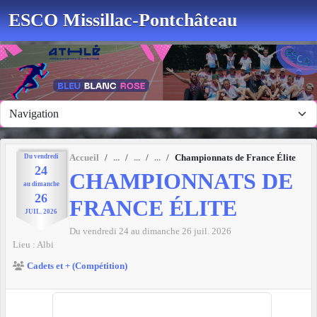
Panneau de gestion des cookies
ESCO Missillac-Pontchâteau
Du
vendredi
Accueil
Championnats de France Élite
24
CHAMPIONNATS DE
au
dimanche
26
FRANCE ÉLITE
JUIL.
2026
Du
vendredi
24
au
dimanche
26
juil.
2026
Lieu :
Albi
Cadets et + (Compétition)